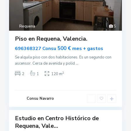
Requena
5
Piso en Requena, Valencia.
500 €
696368327 Consu
mes + gastos
Se alquila piso con dos habitaciones. Es un segundo con
ascensor. Cerca de avenida y polid
...
2
2
1
120 m
R
e
q
u
e
Consu Navarro
n
a
Estudio en Centro Histórico de
uilar
Requena, Vale...
sponible