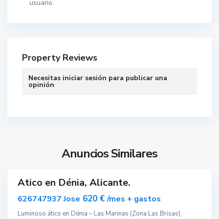
usuario.
Property Reviews
Necesitas
iniciar sesión
para publicar una
opinión
D
é
n
i
Anuncios Similares
a
Atico en Dénia, Alicante.
Destacado
ar
620 €
626747937 Jose
/mes + gastos
nible
Luminoso ático en Dénia – Las Marinas (Zona Las Brisas).