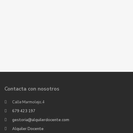
Contacta con nosotros
Calle Marmolejo,4
679 423 197
gestoria@alquilerdocente.com
Alquiler Docente