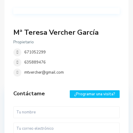
Mª Teresa Vercher García
Propietario
671052299
635889476
mtvercher@gmail.com
Contáctame
¿Programar una visita?