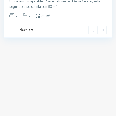
Ubicacion inmejorable! Piso en alquier en Denia Centro, este
segundo piso cuenta con 80 m/
...
2
2
2
80 m
dechiara