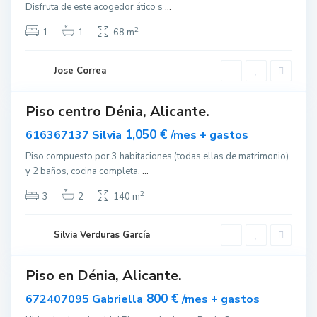
Disfruta de este acogedor ático s
...
D
é
2
1
1
68 m
n
i
Jose Correa
a
Piso centro Dénia, Alicante.
ar
nible
1,050 €
616367137 Silvia
/mes + gastos
Piso compuesto por 3 habitaciones (todas ellas de matrimonio)
y 2 baños, cocina completa,
...
D
é
2
3
2
140 m
n
i
Silvia Verduras García
a
Piso en Dénia, Alicante.
quilar
800 €
672407095 Gabriella
/mes + gastos