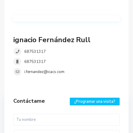
ignacio Fernández Rull
687531317
687531317
i.fernandez@icacs.com
Contáctame
¿Programar una visita?