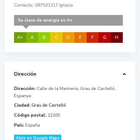
Contacto;: 687531317 Ignacio
Su clase de energía es A+
A+
A
B
C
D
E
F
G
H
Dirección
Dirección:
Calle de la Marineria, Grau de Castelló,
Espanya
Ciudad:
Grau de Castelló
Código postal:
12100
País:
España
Abrir en Google Maps