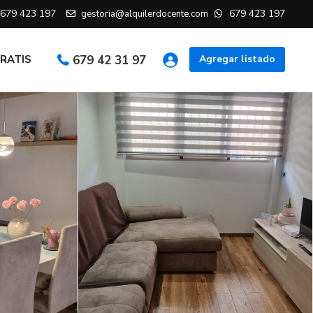
679 423 197
679 423 197
gestoria@alquilerdocente.com
GRATIS
679 42 31 97
Agregar listado