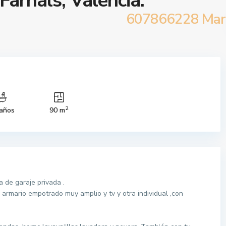
Farnals, Valencia.
607866228 Mari
2
años
90 m
 de garaje privada .
armario empotrado muy amplio y tv y otra individual ,con