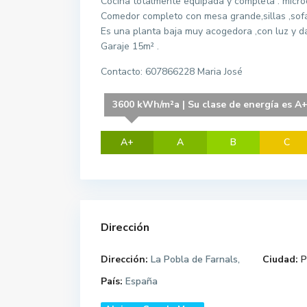
Cocina totalmente equipada y completa : microo
Comedor completo con mesa grande,sillas ,sofá 
Es una planta baja muy acogedora ,con luz y da
Garaje 15m² .
Contacto: 607866228 Maria José
3600 kWh/m²a | Su clase de energía es A
A+
A
B
C
Dirección
Dirección:
La Pobla de Farnals,
Ciudad:
P
País:
España