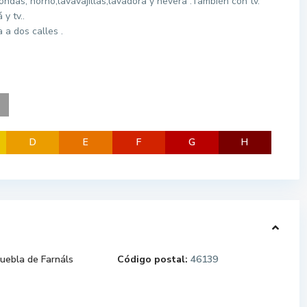
ndas, horno,lavavajillas,lavadora y nevera .También con tv.
y tv..
 a dos calles .
+
D
E
F
G
H
uebla de Farnáls
Código postal:
46139