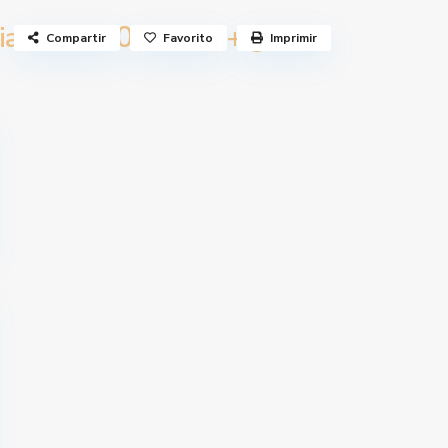
750 €
a José
/mes + gastos
Compartir
Favorito
Imprimir