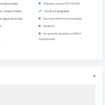
condicionado
Alquiler curso ESCOLAR
os empotrados
Cocina Equipada
a agua Incluida
Factura eléctrica incluida
t
Jardines
Se puede alquilar LARGA
temporada
a