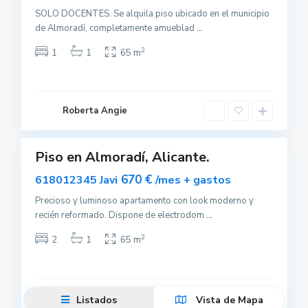
SOLO DOCENTES. Se alquila piso ubicado en el municipio
de Almoradí, completamente amueblad
...
2
1
1
65 m
A
l
m
o
r
a
Roberta Angie
d
0
í
Piso en Almoradí, Alicante.
uilar
servable
670 €
618012345 Javi
/mes + gastos
Precioso y luminoso apartamento con look moderno y
recién reformado. Dispone de electrodom
...
2
2
1
65 m
Javier Alonso
Listados
Vista de Mapa