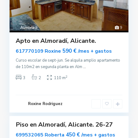
Almoradí
9
Apto en Almoradí, Alicante.
590 €
617770109 Roxine
/mes + gastos
Curso escolar de sept-jun. Se alquila amplio apartamento
de 110m2 en segunda planta en Alm
...
2
3
2
110 m
A
l
m
o
r
a
Roxine Rodriguez
d
í
Piso en Almoradí, Alicante. 26-27
uilar
servable
450 €
699532065 Roberta
/mes + gastos