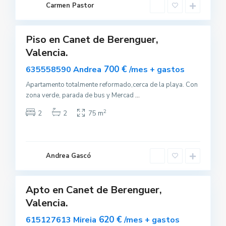
u
Carmen Pastor
e
0
r
Piso en Canet de Berenguer,
uilar
Valencia.
sponible
C
700 €
635558590 Andrea
/mes + gastos
a
n
e
Apartamento totalmente reformado,cerca de la playa. Con
t
zona verde, parada de bus y Mercad
...
d
e
B
2
2
2
75 m
e
r
e
n
g
u
Andrea Gascó
e
0
r
Apto en Canet de Berenguer,
uilar
Valencia.
sponible
620 €
615127613 Mireia
/mes + gastos