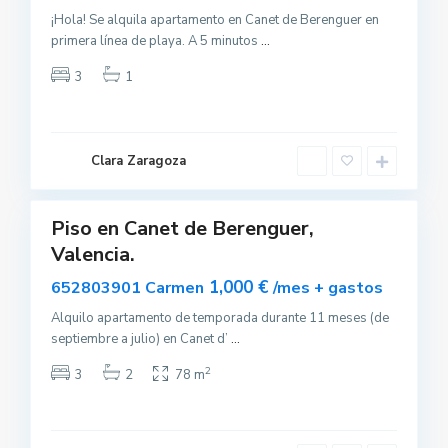
n
e
¡Hola! Se alquila apartamento en Canet de Berenguer en
t
primera línea de playa. A 5 minutos
...
d
e
B
3
1
e
r
e
n
g
u
Clara Zaragoza
e
r
Piso en Canet de Berenguer,
Alquilar
Valencia.
C
1,000 €
652803901 Carmen
/mes + gastos
a
n
e
Alquilo apartamento de temporada durante 11 meses (de
t
septiembre a julio) en Canet d’
...
d
e
B
2
3
2
78 m
e
r
e
n
g