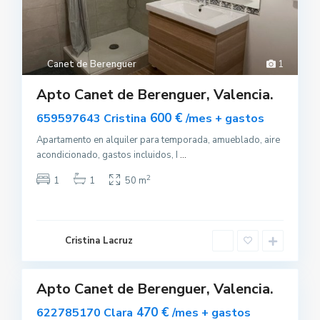
Canet de Berenguer
1
Apto Canet de Berenguer, Valencia.
C
600 €
659597643 Cristina
/mes + gastos
a
n
e
Apartamento en alquiler para temporada, amueblado, aire
t
acondicionado, gastos incluidos, I
...
d
e
B
2
1
1
50 m
e
r
e
n
g
u
Cristina Lacruz
e
0
r
Apto Canet de Berenguer, Valencia.
uilar
C
sponible
470 €
622785170 Clara
/mes + gastos
a