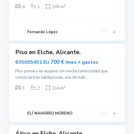
2
4
1
100 m
E
l
c
Fernando López
h
0
e
Piso en Elche, Alicante.
partido
servable
700 €
635055451 Eli
/mes + gastos
Piso primero en esquina con mucha luminosidad que
consta de tres habitaciones, una de matr
...
2
3
2
114 m
E
l
c
ELÍ NAVARRO MORENO
h
1
e
Ático en Elche, Alicante.