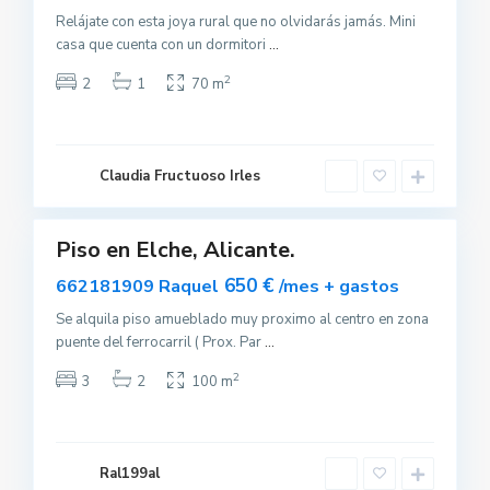
Relájate con esta joya rural que no olvidarás jamás. Mini
casa que cuenta con un dormitori
...
2
2
1
70 m
E
l
c
Claudia Fructuoso Irles
h
e
Piso en Elche, Alicante.
uilar
sponible
650 €
662181909 Raquel
/mes + gastos
Se alquila piso amueblado muy proximo al centro en zona
puente del ferrocarril ( Prox. Par
...
2
3
2
100 m
E
l
c
Ral199al
h