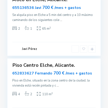
Destacado
uilar
700 €
655136536 Javi
/mes + gastos
sponible
Se alquila piso en Elche a 5 min del centro y a 10 máximo
caminando de los siguientes cole
...
2
2
1
65 m
E
l
c
Javi Pérez
h
e
Piso Centro Elche, Alicante.
Alquilar
700 €
652833627 Fernando
/mes + gastos
Piso en Elche, situado en la zona centro de la ciudad, la
vivienda está recién pintada y c
...
2
4
2
110 m