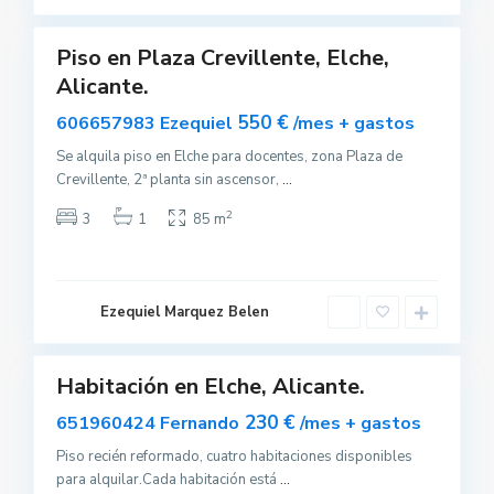
e
Piso en Plaza Crevillente, Elche,
uilar
Alicante.
sponible
550 €
606657983 Ezequiel
/mes + gastos
Se alquila piso en Elche para docentes, zona Plaza de
Crevillente, 2ª planta sin ascensor,
...
2
3
1
85 m
E
l
c
Ezequiel Marquez Belen
h
0
e
Habitación en Elche, Alicante.
uilar
stacado
230 €
651960424 Fernando
/mes + gastos
Piso recién reformado, cuatro habitaciones disponibles
para alquilar.Cada habitación está
...