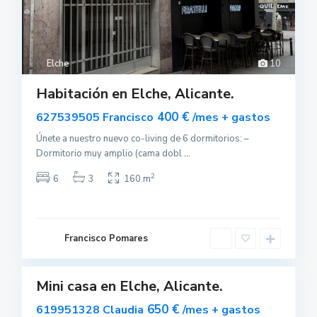
Elche
10
Habitación en Elche, Alicante.
400 €
627539505 Francisco
/mes + gastos
Únete a nuestro nuevo co-living de 6 dormitorios: –
Dormitorio muy amplio (cama dobl
...
2
6
3
160 m
E
l
c
Francisco Pomares
h
0
e
Mini casa en Elche, Alicante.
uilar
sponible
650 €
619951328 Claudia
/mes + gastos