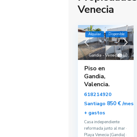
Venecia
Alquilar
Disponible
Gandia - Venecia
10
Piso en
Gandia,
Valencia.
618214920
850 €
Santiago
/mes
+ gastos
Casa independiente
reformada junto al mar ·
Playa Venecia (Gandia) ·