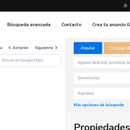
Búsqueda avanzada
Contacto
Crea tu anuncio 
ta
Anterior
Siguiente
Alquilar
Comparti
Dormitorios
Inquilinos
Más opciones de búsqueda
Propiedades