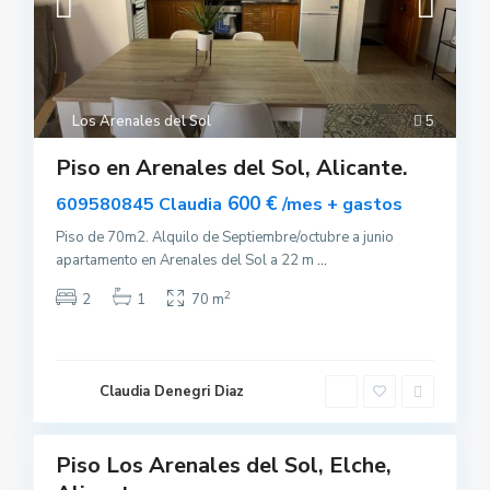
Los Arenales del Sol
5
Piso en Arenales del Sol, Alicante.
L
o
600 €
609580845 Claudia
/mes + gastos
s
A
r
Piso de 70m2. Alquilo de Septiembre/octubre a junio
e
apartamento en Arenales del Sol a 22 m
...
n
a
l
2
2
1
70 m
e
s
d
e
l
S
Claudia Denegri Diaz
o
9
l
Piso Los Arenales del Sol, Elche,
uilar
sponible