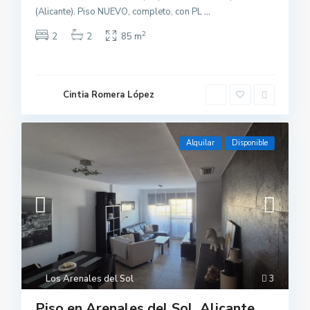
(Alicante). Piso NUEVO, completo, con PL
...
2
2
2
85 m
Cintia Romera López
Alquilar
Disponible
Los Arenales del Sol
3
Piso en Arenales del Sol, Alicante.