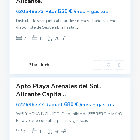
Alicante.
L
o
550 €
630548373 Pilar
/mes + gastos
s
A
r
Disfruta de vivir junto al mar diez meses al año, vivienda
e
disponible de Septiembre hasta
...
n
a
l
2
2
1
70 m
e
s
d
e
l
S
Pilar Lluch
o
9
l
Apto Playa Arenales del Sol,
uilar
Alicante Capita...
sponible
680 €
622696777 Raquel
/mes + gastos
WIFI Y AGUA INCLUIDO. Disponible de FEBRERO A MAYO.
Para verano consultar precios. ¿Buscas
...
2
1
1
50 m