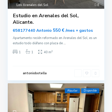
Los Arenales del Sol
8
Estudio en Arenales del Sol,
Alicante.
550 €
658177440 Antonio
/mes + gastos
Apartamento recién reformado en Arenales del Sol, es un
estudio todo diáfano con plaza de
...
2
1
1
40 m
antoniobotella
Alquilar
Disponible