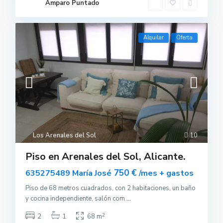
Amparo Puntado
Alquilar
Oferta
Los Arenales del Sol
10
Piso en Arenales del Sol, Alicante.
750 €
635275489 María José
/mes + gastos
Piso de 68 metros cuadrados, con 2 habitaciones, un baño
y cocina independiente, salón com
...
2
2
1
68 m