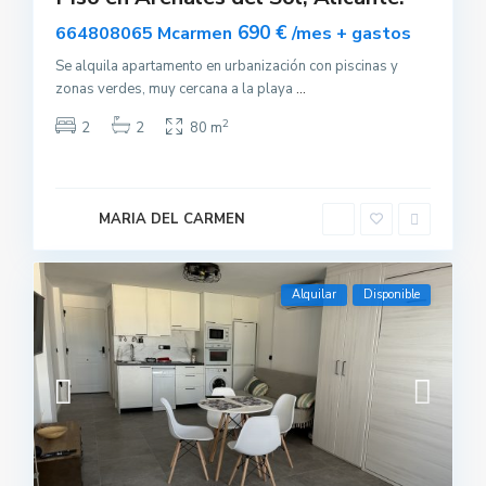
690 €
664808065 Mcarmen
/mes + gastos
Se alquila apartamento en urbanización con piscinas y
zonas verdes, muy cercana a la playa
...
2
2
2
80 m
MARIA DEL CARMEN
Alquilar
Disponible