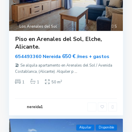
Los Arenales del Sol
5
Piso en Arenales del Sol, Elche,
Alicante.
650 €
654493360 Nereida
/mes + gastos
🏖 Se alquila apartamento en Arenales del Sol / Avenida
Costablanca, (Alicante). Alquiler p
...
2
1
1
50 m
nereida1
Alquilar
Disponible