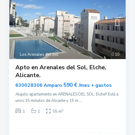
Los Arenales del Sol
10
Apto en Arenales del Sol, Elche,
Alicante.
590 €
630028306 Amparo
/mes + gastos
Alquilo apartamento en ARENALES DEL SOL, Elche!! Está a
unos 15 minutos de Alicante y 15 m
...
2
1
1
55 m