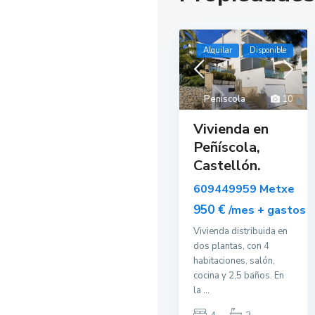
9
Alquilar
Disponible
Alqui
Disp
Peníscola
10
Vivienda en
Peñíscola,
Castellón.
609449959 Metxe
950 €
/mes + gastos
Vivienda distribuida en
dos plantas, con 4
habitaciones, salón,
cocina y 2,5 baños. En
la
...