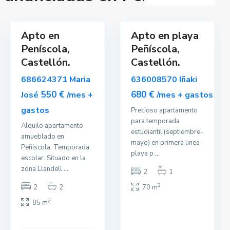
l
l
a
10
a
Apto en
Apto en playa
lar
Alquilar
Peníscola,
Peñíscola,
onible
Disponible
Castellón.
Castellón.
686624371 Maria
636008570 Iñaki
550 €
680 €
José
/mes +
/mes + gastos
gastos
Precioso apartamento
para temporada
Alquilo apartamento
estudiantil (septiembre-
amueblado en
mayo) en primera linea
Peñíscola. Temporada
playa p
...
escolar. Situado en la
zona Llandell
...
2
1
2
2
2
70 m
2
85 m