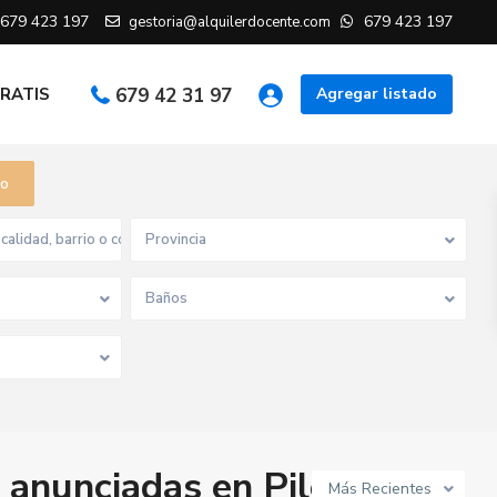
679 423 197
679 423 197
gestoria@alquilerdocente.com
GRATIS
679 42 31 97
Agregar listado
do
Provincia
Baños
 anunciadas en Piles
Más Recientes