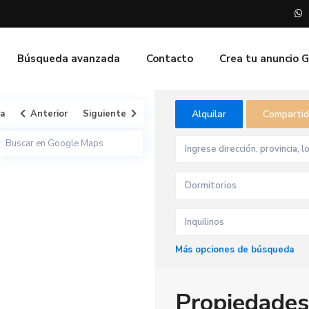
Búsqueda avanzada
Contacto
Crea tu anuncio 
ta
Anterior
Siguiente
Alquilar
Comparti
Dormitorios
Inquilinos
Más opciones de búsqueda
Propiedades