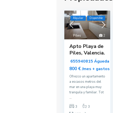
Alquilar
Disponible
Piles
2
Apto Playa de
Piles, Valencia.
655940815 Águeda
800 €
/mes + gastos
Ofrezco un apartamento
a escasos metros del
mar en una playa muy
tranquila y familiar. Tot
...
3
3