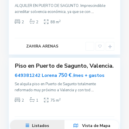
ALQUILER EN PUERTO DE SAGUNTO. Imprescindible
P
acreditar solvencia económica, ya que se con
...
o
r
t
2
2
2
88 m
d
e
S
a
g
u
ZAHIRA ARENAS
n
0
t
Piso en Puerto de Sagunto, Valencia.
Alquilar
750 €
649381242 Lorena
/mes + gastos
Se alquila piso en Puerto de Sagunto totalmente
reformado muy próximo a Valencia y con tod
...
2
2
1
75 m
Lorena Muriel
Listados
Vista de Mapa