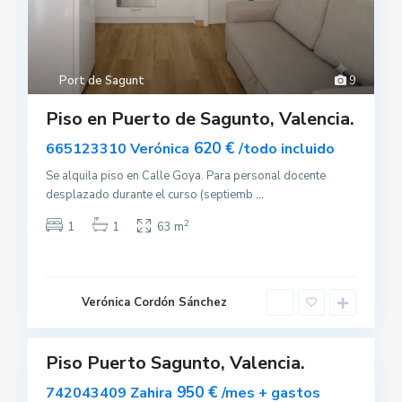
Port de Sagunt
9
Piso en Puerto de Sagunto, Valencia.
620 €
665123310 Verónica
/todo incluido
Se alquila piso en Calle Goya. Para personal docente
P
desplazado durante el curso (septiemb
...
o
r
t
2
1
1
63 m
d
e
S
a
g
u
Verónica Cordón Sánchez
n
0
t
Piso Puerto Sagunto, Valencia.
uilar
sponible
950 €
742043409 Zahira
/mes + gastos