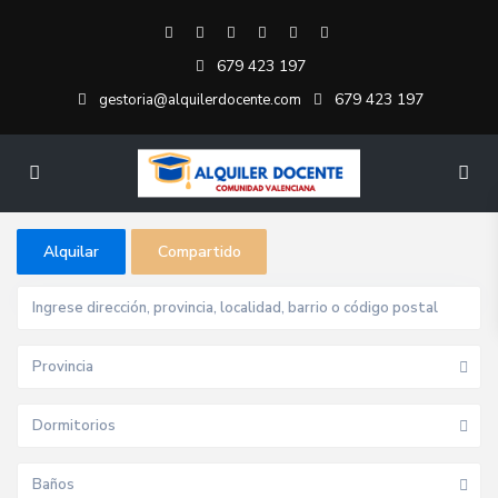
679 423 197
679 423 197
gestoria@alquilerdocente.com
Alquilar
Compartido
Provincia
Dormitorios
Baños