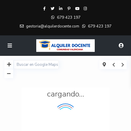
679 423 197
679 423 197
gestoria@alquilerdocente.com
cargando...