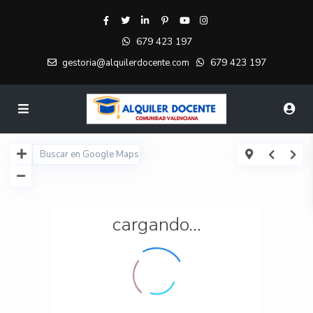
679 423 197
679 423 197
gestoria@alquilerdocente.com
cargando...