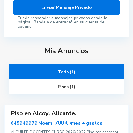
Puede responder a mensajes privados desde la
página "Bandeja de entrada" en su cuenta de
usuario.
Mis Anuncios
Todo (1)
A
Pisos (1)
l
c
o
y
Piso en Alcoy, Alicante.
ar
nible
700 €
645949979 Noemi
/mes + gastos
ALQUILER DOCENTES CURSO 2026/2027 Piso con ascensor,