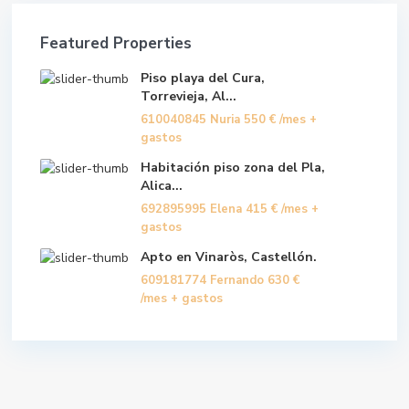
Featured Properties
Piso playa del Cura,
Torrevieja, Al...
610040845 Nuria
550 €
/mes +
gastos
Habitación piso zona del Pla,
Alica...
692895995 Elena
415 €
/mes +
gastos
Apto en Vinaròs, Castellón.
609181774 Fernando
630 €
/mes + gastos