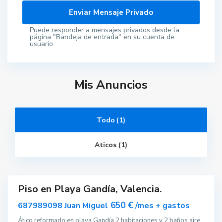
Puede responder a mensajes privados desde la
página "Bandeja de entrada" en su cuenta de
usuario.
Mis Anuncios
G
r
a
u
Todo (1)
i
P
l
Aticos (1)
a
t
j
a
Piso en Playa Gandía, Valencia.
ar
nible
650 €
687989098 Juan Miguel
/mes + gastos
Ático reformado en playa Gandía 2 habitaciones y 2 baños aire