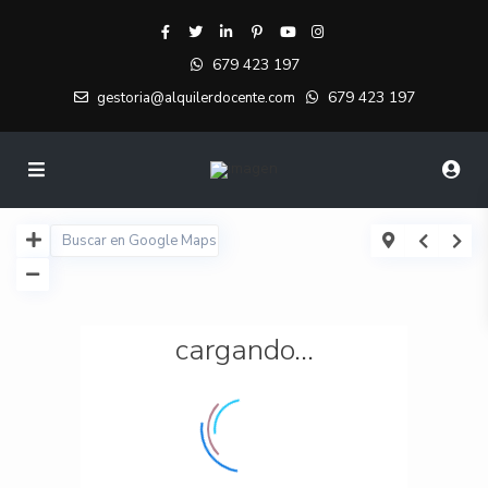
679 423 197
679 423 197
gestoria@alquilerdocente.com
cargando...