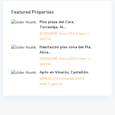
Featured Properties
Piso playa del Cura,
Torrevieja, Al...
610040845 Nuria
550 €
/mes +
gastos
Habitación piso zona del Pla,
Alica...
692895995 Elena
415 €
/mes +
gastos
Apto en Vinaròs, Castellón.
609181774 Fernando
630 €
/mes + gastos