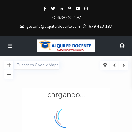
679 423 197
679 423 197
gestoria@alquilerdocente.com
cargando...