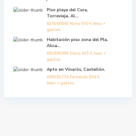
Piso playa del Cura,
Torrevieja, Al...
610040845 Nuria
550 €
/mes +
gastos
Habitación piso zona del Pla,
Alica...
692895995 Elena
415 €
/mes +
gastos
Apto en Vinaròs, Castellón.
609181774 Fernando
630 €
/mes + gastos