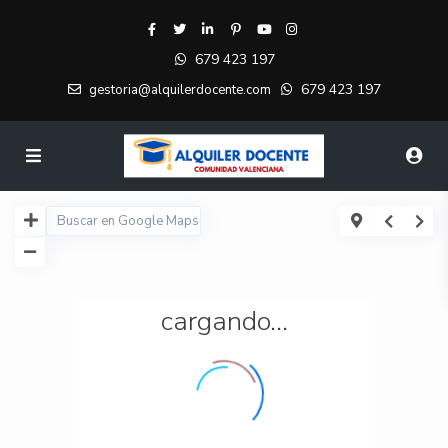
679 423 197
679 423 197
gestoria@alquilerdocente.com
cargando...