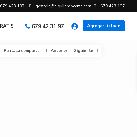
679 423 197
679 423 197
gestoria@alquilerdocente.com
GRATIS
679 42 31 97
Agregar listado
Pantalla completa
Anterior
Siguiente