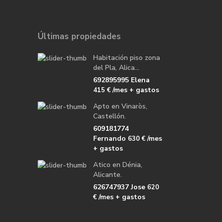
Últimas propiedades
Habitación piso zona
del Pla, Alica...
692895995 Elena
/mes + gastos
415 €
Apto en Vinaròs,
Castellón.
609181774
Fernando
/mes
630 €
+ gastos
Atico en Dénia,
Alicante.
626747937 Jose
620
/mes + gastos
€