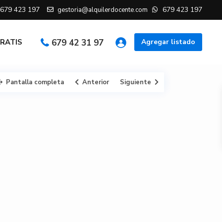
679 423 197
679 423 197
gestoria@alquilerdocente.com
GRATIS
679 42 31 97
Agregar listado
Pantalla completa
Anterior
Siguiente