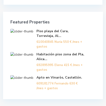
Featured Properties
Piso playa del Cura,
Torrevieja, Al...
610040845 Nuria
550 €
/mes +
gastos
Habitación piso zona del Pla,
Alica...
692895995 Elena
415 €
/mes +
gastos
Apto en Vinaròs, Castellón.
609181774 Fernando
630 €
/mes + gastos