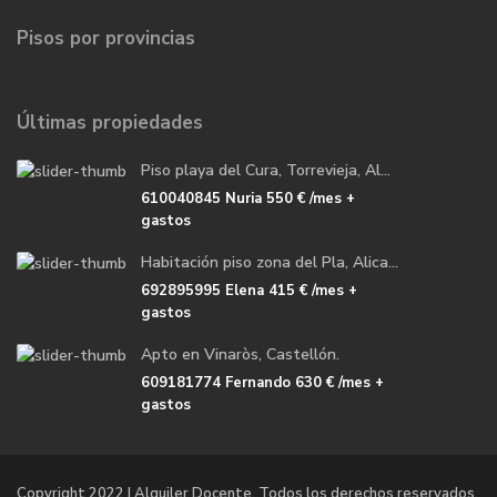
Pisos por provincias
Últimas propiedades
Piso playa del Cura, Torrevieja, Al...
610040845 Nuria
550 €
/mes +
gastos
Habitación piso zona del Pla, Alica...
692895995 Elena
415 €
/mes +
gastos
Apto en Vinaròs, Castellón.
609181774 Fernando
630 €
/mes +
gastos
Copyright 2022 | Alquiler Docente. Todos los derechos reservados.