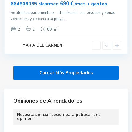
nible
690 €
664808065 Mcarmen
/mes + gastos
Se alquila apartamento en urbanización con piscinas y zonas
verdes, muy cercana a la playa
...
2
2
2
80 m
MARIA DEL CARMEN
Opiniones de Arrendadores
Necesitas
iniciar sesión
para publicar una
opinión