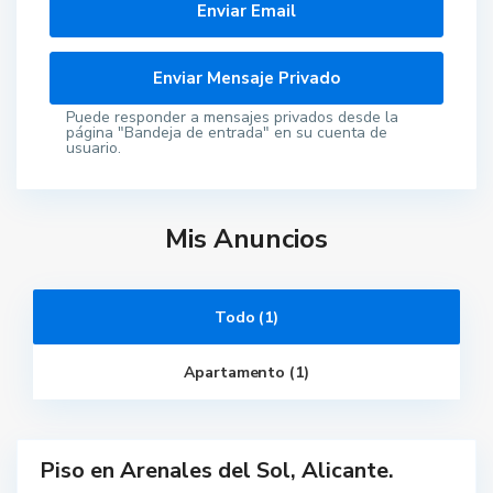
Puede responder a mensajes privados desde la
página "Bandeja de entrada" en su cuenta de
usuario.
L
o
s
A
Mis Anuncios
r
e
n
a
l
e
Todo (1)
s
d
e
Apartamento (1)
l
S
o
l
Piso en Arenales del Sol, Alicante.
ar