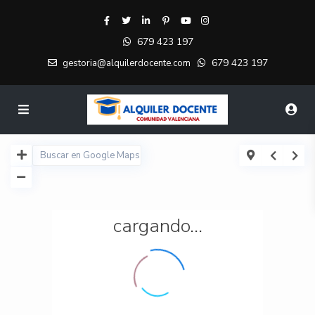
679 423 197
679 423 197
gestoria@alquilerdocente.com
cargando...