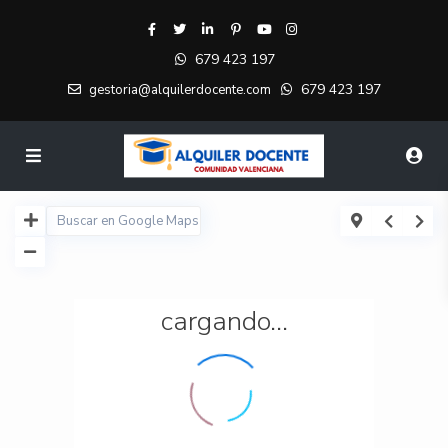
679 423 197
679 423 197
gestoria@alquilerdocente.com
cargando...