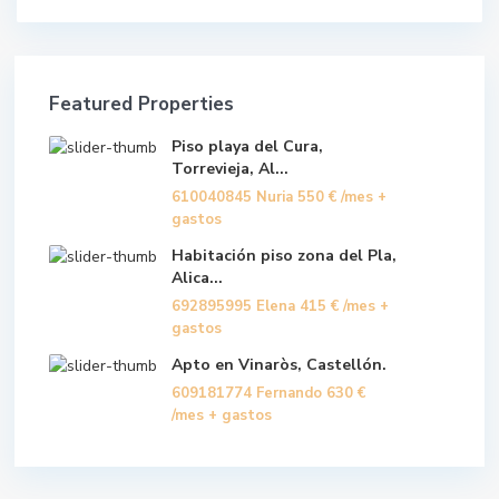
Featured Properties
Piso playa del Cura,
Torrevieja, Al...
610040845 Nuria
550 €
/mes +
gastos
Habitación piso zona del Pla,
Alica...
692895995 Elena
415 €
/mes +
gastos
Apto en Vinaròs, Castellón.
609181774 Fernando
630 €
/mes + gastos