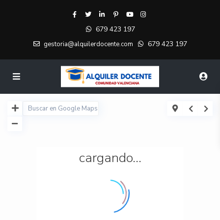
679 423 197
679 423 197
gestoria@alquilerdocente.com
cargando...