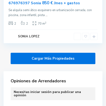
rtido
850 €
676976397 Sonia
/mes + gastos
nible
Se alquila semi ático esquinero en urbanización cerrada, con
piscina, zona infantil, pista
...
2
2
2
70 m
SONIA LOPEZ
Opiniones de Arrendadores
Necesitas
iniciar sesión
para publicar una
opinión