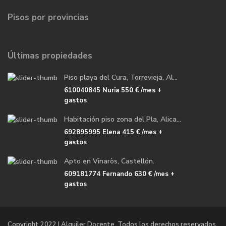
Pisos por provincias
Últimas propiedades
Piso playa del Cura, Torrevieja, Al...
610040845 Nuria
550 €
/mes +
gastos
Habitación piso zona del Pla, Alica...
692895995 Elena
415 €
/mes +
gastos
Apto en Vinaròs, Castellón.
609181774 Fernando
630 €
/mes +
gastos
Copyright 2022 | Alquiler Docente. Todos los derechos reservados.