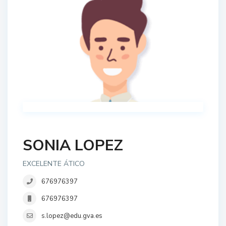
SONIA LOPEZ
EXCELENTE ÁTICO
676976397
676976397
s.lopez@edu.gva.es