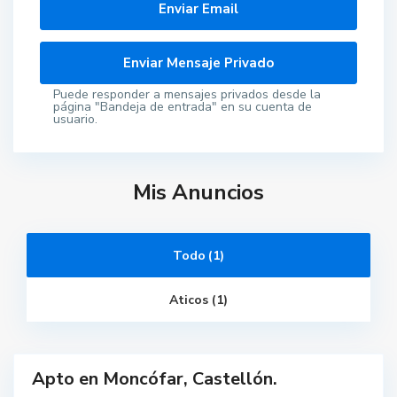
Puede responder a mensajes privados desde la
página "Bandeja de entrada" en su cuenta de
usuario.
C
a
s
t
e
Mis Anuncios
l
l
ó
n
d
e
Todo (1)
l
a
P
Aticos (1)
l
a
n
a
Apto en Moncófar, Castellón.
Destacado