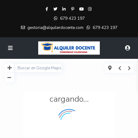
679 423 197
679 423 197
gestoria@alquilerdocente.com
cargando...