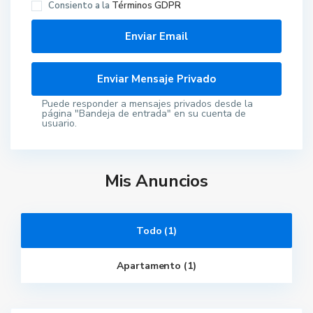
Consiento a la
Términos GDPR
Puede responder a mensajes privados desde la
página "Bandeja de entrada" en su cuenta de
usuario.
Mis Anuncios
B
Todo (1)
e
n
i
Apartamento (1)
d
o
r
m