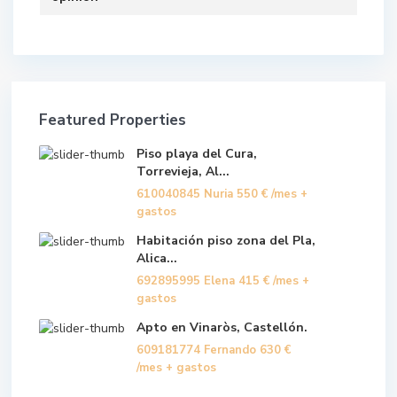
Featured Properties
Piso playa del Cura,
Torrevieja, Al...
610040845 Nuria
550 €
/mes +
gastos
Habitación piso zona del Pla,
Alica...
692895995 Elena
415 €
/mes +
gastos
Apto en Vinaròs, Castellón.
609181774 Fernando
630 €
/mes + gastos