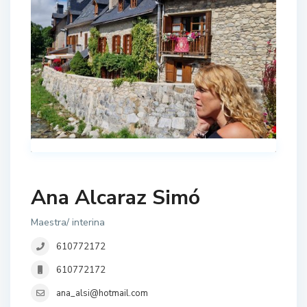
Ana Alcaraz Simó
Maestra/ interina
610772172
610772172
ana_alsi@hotmail.com