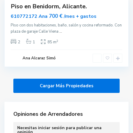
Piso en Benidorm, Alicante.
ar
nible
700 €
610772172 Ana
/mes + gastos
Piso con dos habitaciones, baño, salón y cocina reformado. Con
plaza de garaje Calle Viena
...
2
2
1
85 m
Ana Alcaraz Simó
Opiniones de Arrendadores
Necesitas
iniciar sesión
para publicar una
opinión