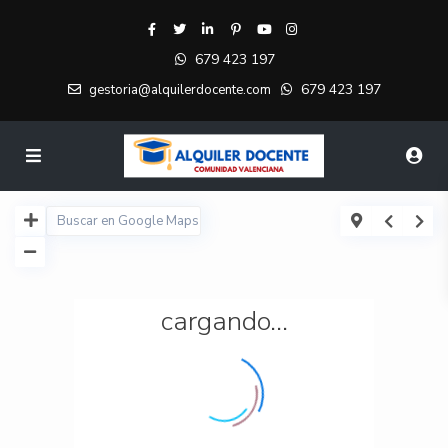
679 423 197
679 423 197
gestoria@alquilerdocente.com
cargando...