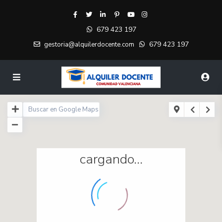
679 423 197
679 423 197
gestoria@alquilerdocente.com
cargando...