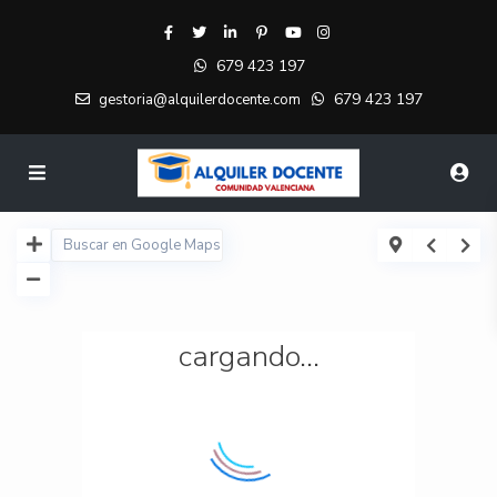
679 423 197
679 423 197
gestoria@alquilerdocente.com
cargando...