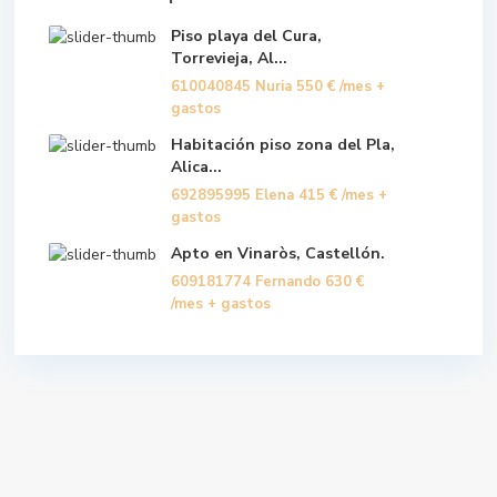
Piso playa del Cura,
Torrevieja, Al...
610040845 Nuria
550 €
/mes +
gastos
Habitación piso zona del Pla,
Alica...
692895995 Elena
415 €
/mes +
gastos
Apto en Vinaròs, Castellón.
609181774 Fernando
630 €
/mes + gastos