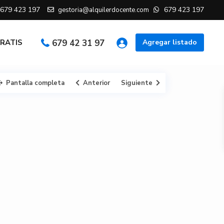
679 423 197
679 423 197
gestoria@alquilerdocente.com
GRATIS
679 42 31 97
Agregar listado
Pantalla completa
Anterior
Siguiente