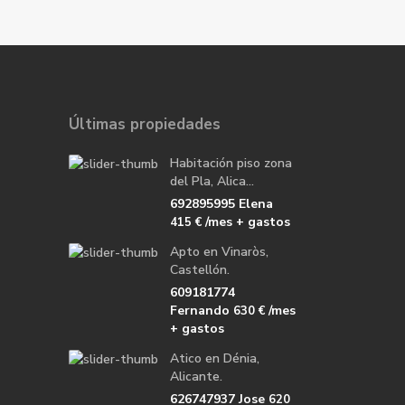
Últimas propiedades
Habitación piso zona
del Pla, Alica...
692895995 Elena
/mes + gastos
415 €
Apto en Vinaròs,
Castellón.
609181774
Fernando
/mes
630 €
+ gastos
Atico en Dénia,
Alicante.
626747937 Jose
620