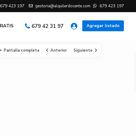
679 423 197
679 423 197
gestoria@alquilerdocente.com
GRATIS
679 42 31 97
Agregar listado
Pantalla completa
Anterior
Siguiente