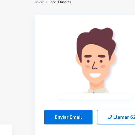
Inicio
Jordi Llinares
Enviar Email
Llamar
6