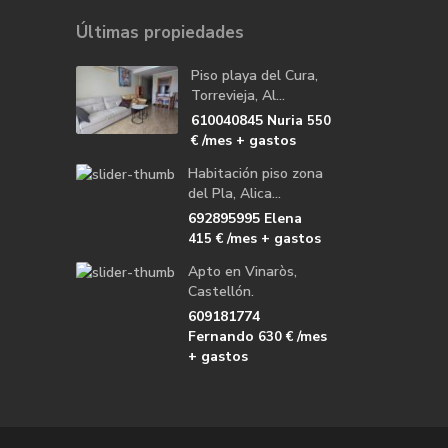
Últimas propiedades
Piso playa del Cura,
Torrevieja, Al...
610040845 Nuria
550
/mes + gastos
€
Habitación piso zona
del Pla, Alica...
692895995 Elena
/mes + gastos
415 €
Apto en Vinaròs,
Castellón.
609181774
Fernando
/mes
630 €
+ gastos