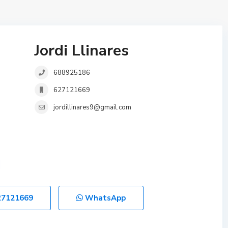
Jordi Llinares
688925186
627121669
jordillinares9@gmail.com
27121669
WhatsApp