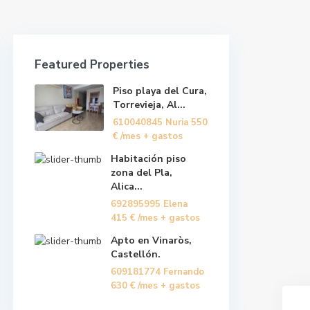
Featured Properties
Piso playa del Cura,
Torrevieja, Al...
610040845 Nuria
550
€
/mes + gastos
Habitación piso
zona del Pla,
Alica...
692895995 Elena
415 €
/mes + gastos
Apto en Vinaròs,
Castellón.
609181774 Fernando
630 €
/mes + gastos