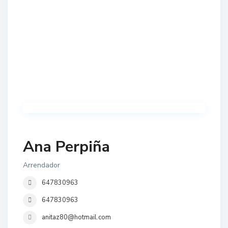
Ana Perpiña
Arrendador
647830963
647830963
anitaz80@hotmail.com