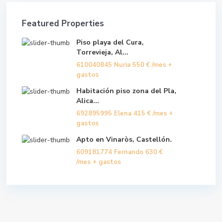
Featured Properties
Piso playa del Cura,
Torrevieja, Al...
610040845 Nuria
550 €
/mes +
gastos
Habitación piso zona del Pla,
Alica...
692895995 Elena
415 €
/mes +
gastos
Apto en Vinaròs, Castellón.
609181774 Fernando
630 €
/mes + gastos