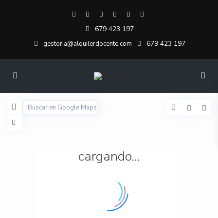
679 423 197
679 423 197
gestoria@alquilerdocente.com
cargando...