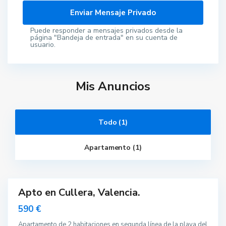
Puede responder a mensajes privados desde la
página "Bandeja de entrada" en su cuenta de
usuario.
Mis Anuncios
Todo (1)
C
u
l
Apartamento (1)
l
e
r
a
Apto en Cullera, Valencia.
quilar
590 €
Apartamento de 2 habitaciones en segunda línea de la playa del