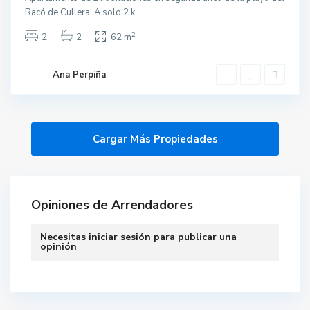
Racó de Cullera. A solo 2 k
...
2
2
2
62 m
Ana Perpiña
Opiniones de Arrendadores
Necesitas
iniciar sesión
para publicar una
opinión