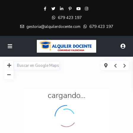
679 423 197
679 423 197
gestoria@alquilerdocente.com
cargando...