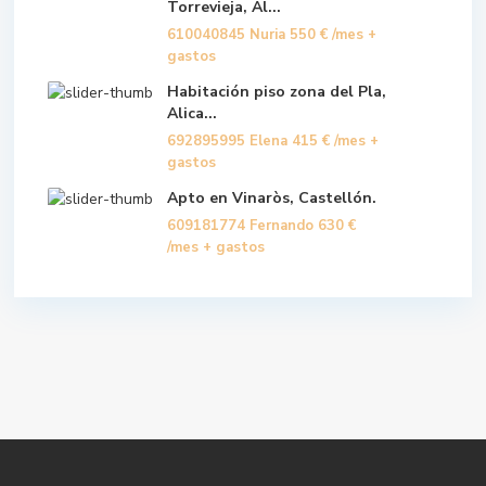
Torrevieja, Al...
610040845 Nuria
550 €
/mes +
gastos
Habitación piso zona del Pla,
Alica...
692895995 Elena
415 €
/mes +
gastos
Apto en Vinaròs, Castellón.
609181774 Fernando
630 €
/mes + gastos