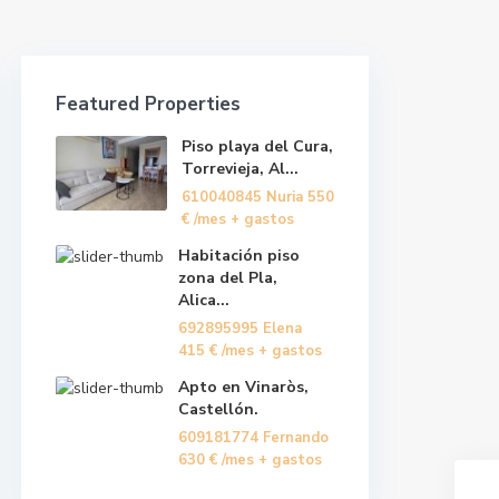
Featured Properties
Piso playa del Cura,
Torrevieja, Al...
610040845 Nuria
550
€
/mes + gastos
Habitación piso
zona del Pla,
Alica...
692895995 Elena
415 €
/mes + gastos
Apto en Vinaròs,
Castellón.
609181774 Fernando
630 €
/mes + gastos