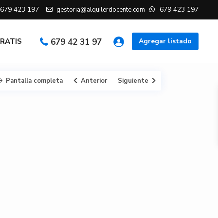
679 423 197
679 423 197
gestoria@alquilerdocente.com
GRATIS
679 42 31 97
Agregar listado
Pantalla completa
Anterior
Siguiente