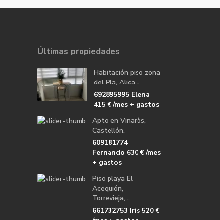
Últimas propiedades
Habitación piso zona
del Pla, Alica...
692895995 Elena
/mes + gastos
415 €
Apto en Vinaròs,
Castellón.
609181774
Fernando
/mes
630 €
+ gastos
Piso playa El
Acequión,
Torrevieja,...
661732753 Iris
520 €