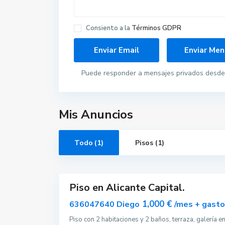
Consiento a la
Términos GDPR
Puede responder a mensajes privados desde 
Mis Anuncios
A
l
i
c
Todo (1)
Pisos (1)
a
n
t
10
e
Piso en Alicante Capital.
Alquilar
Disponible
1,000 €
636047640 Diego
/mes + gast
Piso con 2 habitaciones y 2 baños, terraza, galería e