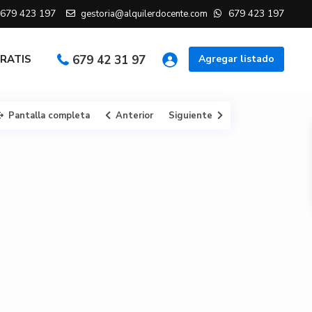
679 423 197
679 423 197
gestoria@alquilerdocente.com
GRATIS
679 42 31 97
Agregar listado
Pantalla completa
Anterior
Siguiente