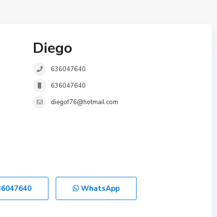
Diego
636047640
636047640
diegof76@hotmail.com
36047640
WhatsApp