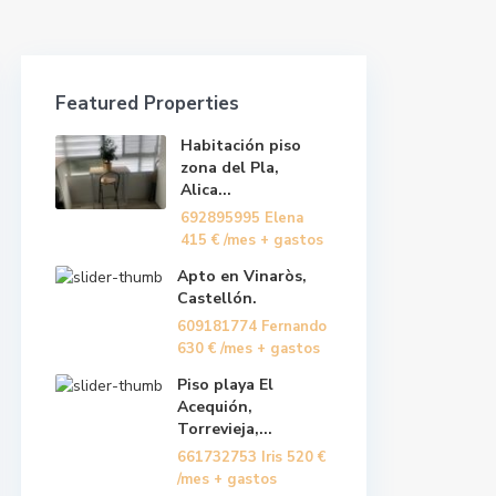
Featured Properties
Habitación piso
zona del Pla,
Alica...
692895995 Elena
415 €
/mes + gastos
Apto en Vinaròs,
Castellón.
609181774 Fernando
630 €
/mes + gastos
Piso playa El
Acequión,
Torrevieja,...
661732753 Iris
520 €
/mes + gastos