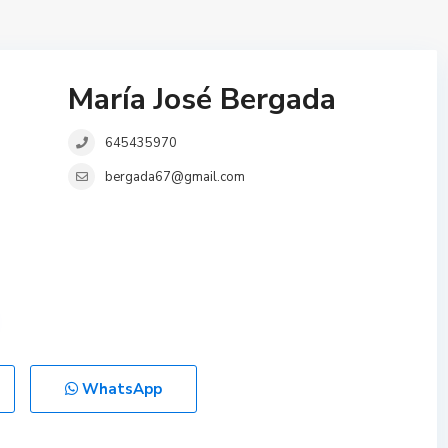
María José Bergada
645435970
bergada67@gmail.com
WhatsApp