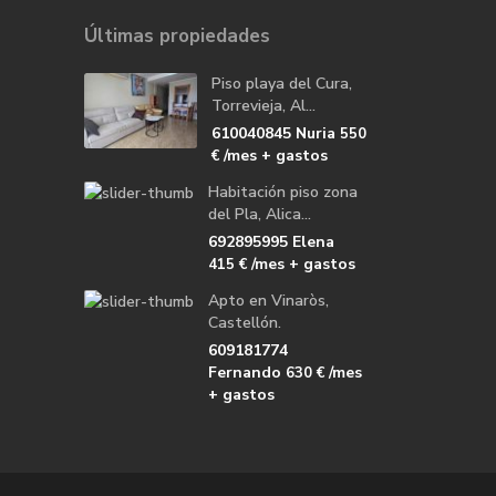
Últimas propiedades
Piso playa del Cura,
Torrevieja, Al...
610040845 Nuria
550
/mes + gastos
€
Habitación piso zona
del Pla, Alica...
692895995 Elena
/mes + gastos
415 €
Apto en Vinaròs,
Castellón.
609181774
Fernando
/mes
630 €
+ gastos