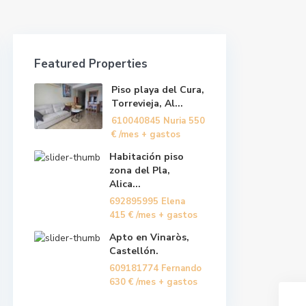
Featured Properties
Piso playa del Cura,
Torrevieja, Al...
610040845 Nuria
550
€
/mes + gastos
Habitación piso
zona del Pla,
Alica...
692895995 Elena
415 €
/mes + gastos
Apto en Vinaròs,
Castellón.
609181774 Fernando
630 €
/mes + gastos