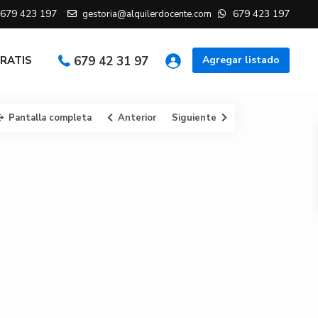
679 423 197
679 423 197
gestoria@alquilerdocente.com
GRATIS
679 42 31 97
Agregar listado
Pantalla completa
Anterior
Siguiente