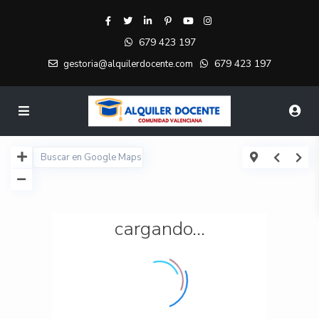
679 423 197
679 423 197
gestoria@alquilerdocente.com
cargando...