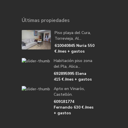
Últimas propiedades
Piso playa del Cura,
Torrevieja, Al...
610040845 Nuria
550
/mes + gastos
€
Habitación piso zona
del Pla, Alica...
692895995 Elena
/mes + gastos
415 €
Apto en Vinaròs,
Castellón.
609181774
Fernando
/mes
630 €
+ gastos