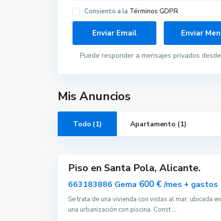
Consiento a la
Términos GDPR
Puede responder a mensajes privados desde 
S
Mis Anuncios
a
n
t
a
Todo (1)
Apartamento (1)
P
o
l
10
a
Piso en Santa Pola, Alicante.
Alquilar
Disponible
600 €
663183886 Gema
/mes + gastos
Se trata de una vivienda con vistas al mar, ubicada en
una urbanización con piscina. Const
...