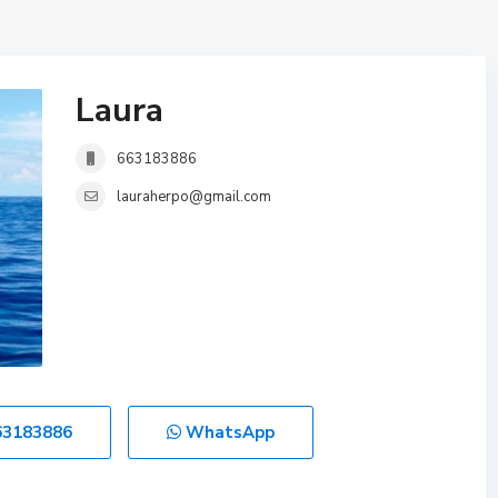
Laura
663183886
lauraherpo@gmail.com
63183886
WhatsApp