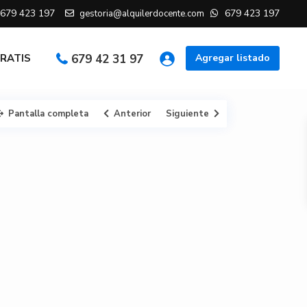
679 423 197
679 423 197
gestoria@alquilerdocente.com
GRATIS
679 42 31 97
Agregar listado
Pantalla completa
Anterior
Siguiente