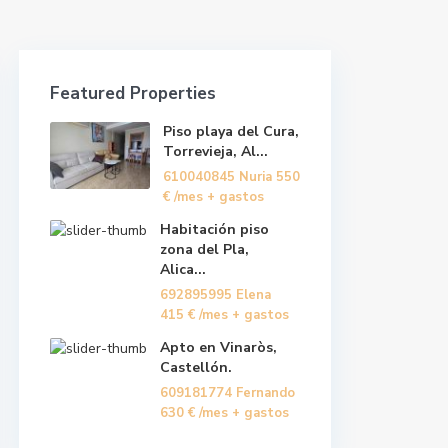
Featured Properties
Piso playa del Cura,
Torrevieja, Al...
610040845 Nuria
550
€
/mes + gastos
Habitación piso
zona del Pla,
Alica...
692895995 Elena
415 €
/mes + gastos
Apto en Vinaròs,
Castellón.
609181774 Fernando
630 €
/mes + gastos