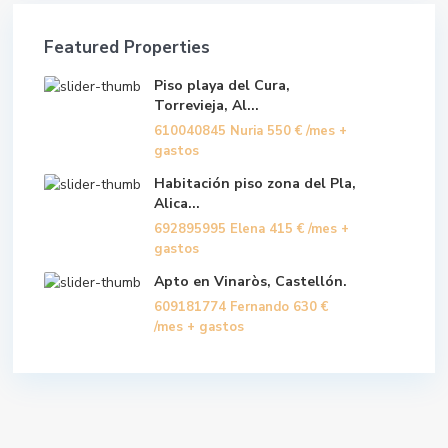
Featured Properties
Piso playa del Cura,
Torrevieja, Al...
610040845 Nuria
550 €
/mes +
gastos
Habitación piso zona del Pla,
Alica...
692895995 Elena
415 €
/mes +
gastos
Apto en Vinaròs, Castellón.
609181774 Fernando
630 €
/mes + gastos