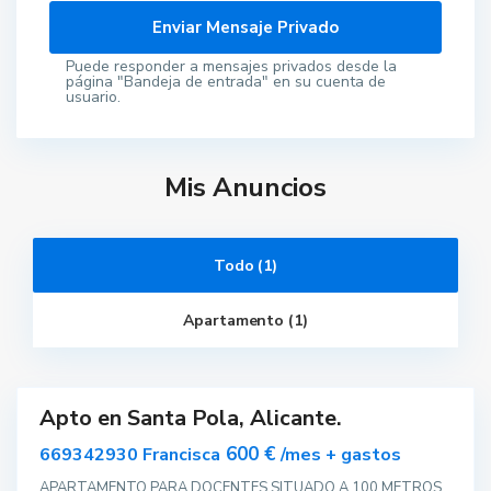
Puede responder a mensajes privados desde la
página "Bandeja de entrada" en su cuenta de
usuario.
Mis Anuncios
S
a
Todo (1)
n
t
a
Apartamento (1)
P
o
l
a
Apto en Santa Pola, Alicante.
ar
nible
600 €
669342930 Francisca
/mes + gastos
APARTAMENTO PARA DOCENTES SITUADO A 100 METROS