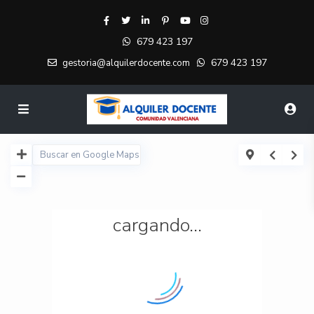
679 423 197
679 423 197
gestoria@alquilerdocente.com
cargando...