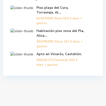
Piso playa del Cura,
Torrevieja, Al...
610040845 Nuria
550 €
/mes +
gastos
Habitación piso zona del Pla,
Alica...
692895995 Elena
415 €
/mes +
gastos
Apto en Vinaròs, Castellón.
609181774 Fernando
630 €
/mes + gastos