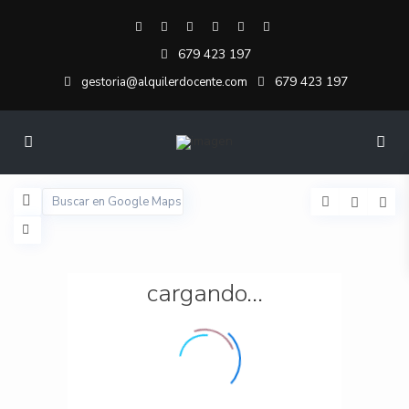
679 423 197
679 423 197
gestoria@alquilerdocente.com
cargando...