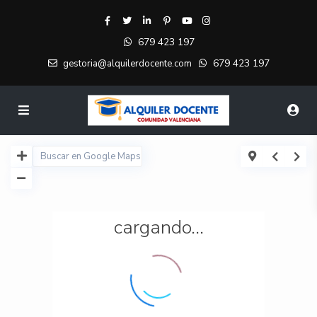
679 423 197
679 423 197
gestoria@alquilerdocente.com
cargando...