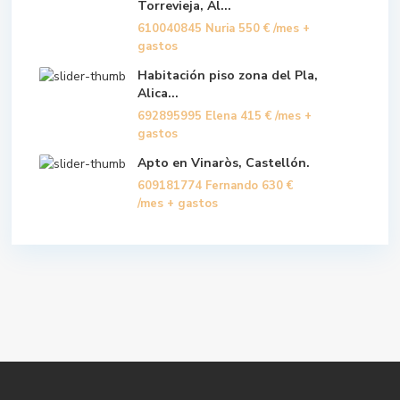
Torrevieja, Al...
610040845 Nuria
550 €
/mes +
gastos
Habitación piso zona del Pla,
Alica...
692895995 Elena
415 €
/mes +
gastos
Apto en Vinaròs, Castellón.
609181774 Fernando
630 €
/mes + gastos