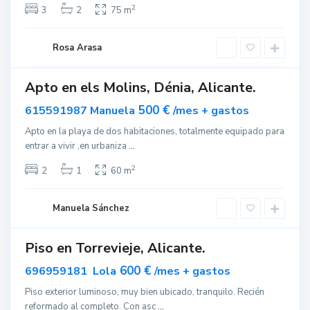
é
2
3
2
75 m
n
i
Rosa Arasa
a
T
Apto en els Molins, Dénia, Alicante.
o
ar
acado
r
500 €
615591987 Manuela
/mes + gastos
r
Apto en la playa de dos habitaciones, totalmente equipado para
e
entrar a vivir ,en urbaniza
...
v
i
2
2
1
60 m
e
j
Manuela Sánchez
a
Piso en Torrevieje, Alicante.
ar
nible
600 €
696959181 Lola
/mes + gastos
Piso exterior luminoso, muy bien ubicado, tranquilo. Recién
reformado al completo. Con asc
...