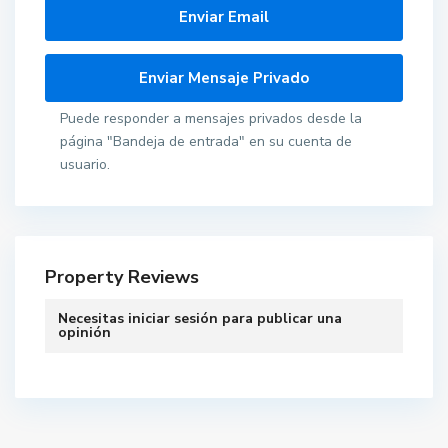
Puede responder a mensajes privados desde la
página "Bandeja de entrada" en su cuenta de
usuario.
Property Reviews
Necesitas
iniciar sesión
para publicar una
A
opinión
l
m
e
n
a