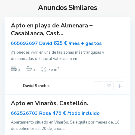
r
Anuncios Similares
a
Apto en playa de Almenara –
ar
Casablanca, Cast...
nible
625 €
665692697 David
/mes + gastos
V
¡Ya puedes vivir en una de las zonas más tranquilas y
i
demandadas del litoral valenciano en
...
n
a
2
2
2
75 m
r
ò
David Sanchis
s
Apto en Vinaròs, Castellón.
ar
acado
475 €
662526703 Rosa
/todo incluido
Apartamento situado en Vinaròs. Se alquila por meses del 10
de septiembre al 20 de junio.
...
D