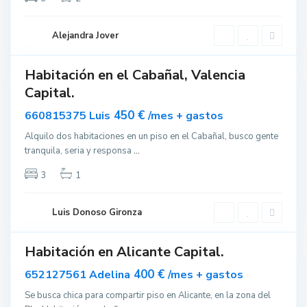
c
i
Alejandra Jover
a
Habitación en el Cabañal, Valencia
ar
Capital.
nible
450 €
660815375 Luis
/mes + gastos
Alquilo dos habitaciones en un piso en el Cabañal, busco gente
tranquila, seria y responsa
...
e
P
l
u
3
1
P
e
l
r
Luis Donoso Gironza
a
t
o
Habitación en Alicante Capital.
d
ar
nible
e
400 €
652127561 Adelina
/mes + gastos
S
Se busca chica para compartir piso en Alicante, en la zona del
a