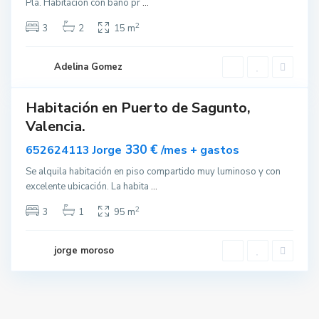
Pla. Habitación con baño pr
...
g
u
2
3
2
15 m
n
t
Adelina Gomez
o
Habitación en Puerto de Sagunto,
ar
Valencia.
nible
330 €
652624113 Jorge
/mes + gastos
Se alquila habitación en piso compartido muy luminoso y con
excelente ubicación. La habita
...
2
3
1
95 m
jorge moroso