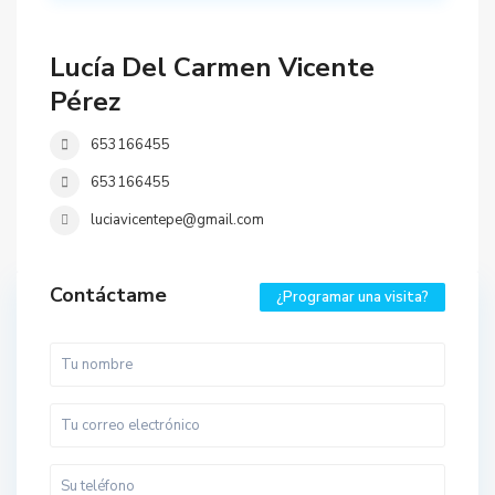
Lucía Del Carmen Vicente
Pérez
653166455
653166455
luciavicentepe@gmail.com
Contáctame
¿Programar una visita?