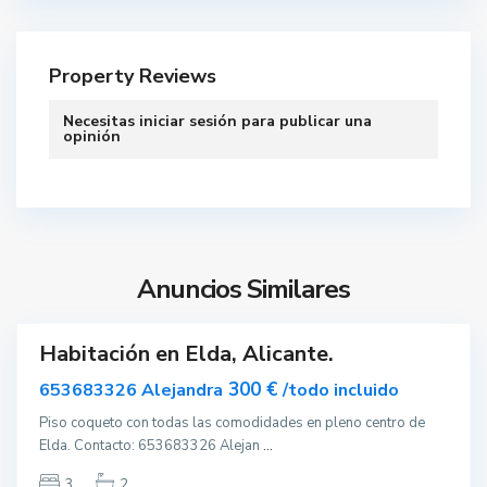
Property Reviews
Necesitas
iniciar sesión
para publicar una
opinión
E
l
d
Anuncios Similares
a
Habitación en Elda, Alicante.
ar
nible
V
300 €
653683326 Alejandra
/todo incluido
a
Piso coqueto con todas las comodidades en pleno centro de
l
Elda. Contacto: 653683326 Alejan
...
è
n
3
2