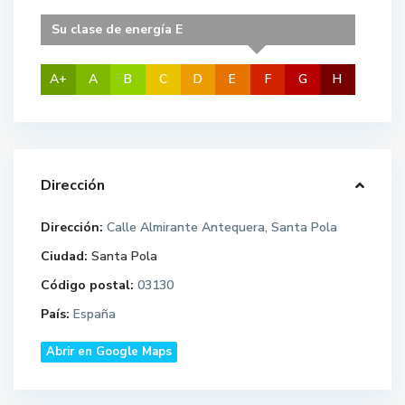
Su clase de energía E
A+
A
B
C
D
E
F
G
H
Dirección
Dirección:
Calle Almirante Antequera, Santa Pola
Ciudad:
Santa Pola
Código postal:
03130
País:
España
Abrir en Google Maps