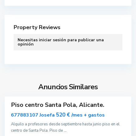
Property Reviews
S
Necesitas
iniciar sesión
para publicar una
a
opinión
n
t
a
P
o
l
Anuncios Similares
a
Piso centro Santa Pola, Alicante.
S
ar
acado
a
520 €
677883107 Josefa
/mes + gastos
n
Alquilo a profesores desde septiembre hasta junio piso en el
t
centro de Santa Pola. Piso de
...
a