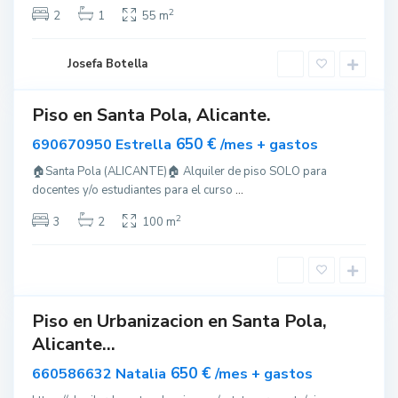
P
2
2
1
55 m
o
l
Josefa Botella
a
Piso en Santa Pola, Alicante.
S
ar
nible
a
650 €
690670950 Estrella
/mes + gastos
n
🏠Santa Pola (ALICANTE)🏠 Alquiler de piso SOLO para
t
docentes y/o estudiantes para el curso
...
a
P
2
3
2
100 m
o
l
a
Piso en Urbanizacion en Santa Pola,
ar
Alicante...
nible
S
a
650 €
660586632 Natalia
/mes + gastos
n