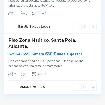
https://alquilerdocentevalencia.com/estate_property/piso-en-
t
urbaniza…ta-pola-alicante/Piso
...
a
P
2
3
2
90 m
o
l
Natalia Saceda López
a
Piso Zona Naútico, Santa Pola,
ar
Alicante.
nible
650 €
679642659 Tamara
/mes + gastos
Piso con capacidad de 2 a 6 personas. Dispone de una
habitación con una cama de matrimonio
...
2
2
2
95 m
TAMARA MOLINA