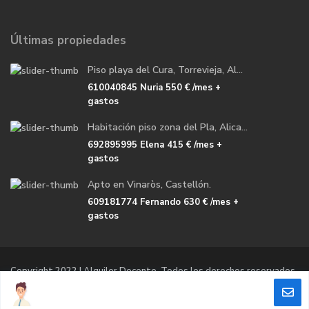
Últimas propiedades
Piso playa del Cura, Torrevieja, Al...
610040845 Nuria
550 €
/mes +
gastos
Habitación piso zona del Pla, Alica...
692895995 Elena
415 €
/mes +
gastos
Apto en Vinaròs, Castellón.
609181774 Fernando
630 €
/mes +
gastos
Copyright 2022 | Alquiler Docente. Todos los derechos reservados.
Politicas de privacidad